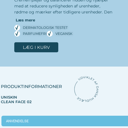
med at reducere synligheden af urenheder,
rødme og mærker efter tidligere urenheder. Den
lette konsistens absorberes hurtigt, føles
Læs mere
behagelig på huden og efterlader den mere glat,
DERMATOLOGISK TESTET
ensartet og mindre skinnende.
PARFUMEFRI
VEGANSK
Clear Face 02 indeholder niacinamid, som
LÆG I KURV
hjælper med at berolige huden, mindske synlig
rødme og gøre porerne mindre fremtrædende.
Piroctone Olamine bidrager til at holde huden
ren og i balance, mens retinol understøtter en
glattere og mere ensartet hudoverflade.
For ekstra fugt kan UniSkin Acne Serum påføres
PRODUKTINFORMATIONER
inden Clear Face 02.
UNISKIN
CLEAN FACE 02
ANVENDELSE