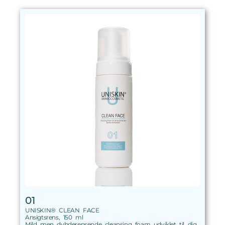
01
UNISKIN® CLEAN FACE
Ansigtsrens, 150 ml
Mild men dybderensende cleansing foam udviklet til dig,