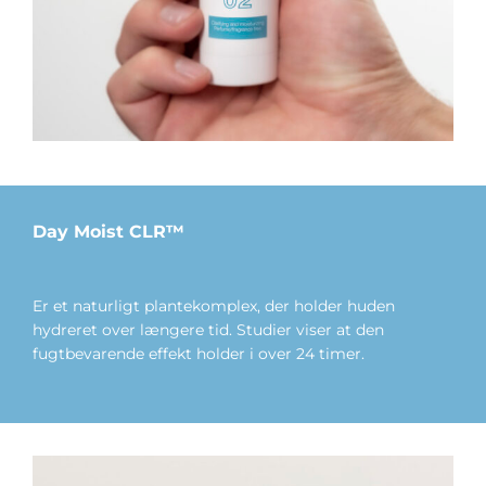
Day Moist CLR™
Er et naturligt plantekomplex, der holder huden
hydreret over længere tid. Studier viser at den
fugtbevarende effekt holder i over 24 timer.