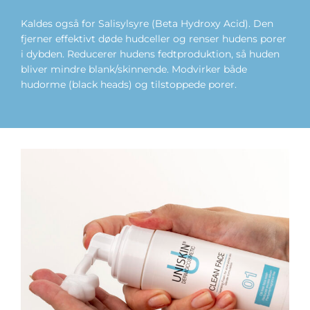
Kaldes også for Salisylsyre (Beta Hydroxy Acid). Den
fjerner effektivt døde hudceller og renser hudens porer
i dybden. Reducerer hudens fedtproduktion, så huden
bliver mindre blank/skinnende. Modvirker både
hudorme (black heads) og tilstoppede porer.