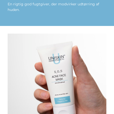
En rigtig god fugtgiver, der modvirker udtørring af
huden.