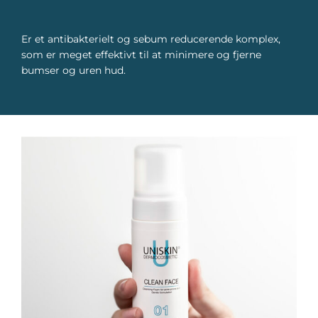
Er et antibakterielt og sebum reducerende komplex,
som er meget effektivt til at minimere og fjerne
bumser og uren hud.