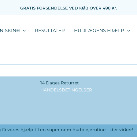
GRATIS FORSENDELSE VED KØB OVER 498 Kr.
NISKIN®
RESULTATER
HUDLÆGENS HJÆLP
14 Dages Returret
HANDELSBETINGELSER
få vores hjælp til en super nem hudplejerutine – der virker!