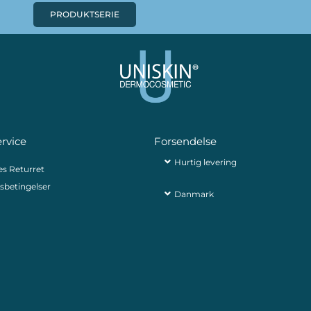
PRODUKTSERIE
rvice
Forsendelse
Hurtig levering
es Returret
sbetingelser
Danmark