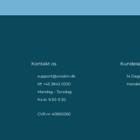
Kontakt os
Kundese
support@uniskin.dk
14 Dag
tlf: +45 3842 0330
Handel
Mandag – Torsdag
fra kl. 9.30-11.30
CVR.nr 40850260