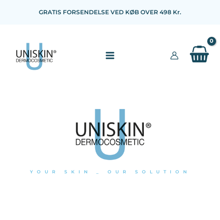
Gå
GRATIS FORSENDELSE VED KØB OVER 498 Kr.
til
indholdet
YOUR SKIN _ OUR SOLUTION