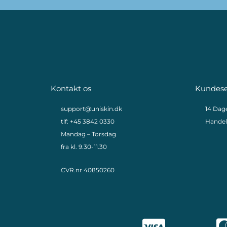
Kontakt os
Kundese
support@uniskin.dk
14 Dag
tlf: +45 3842 0330
Handel
Mandag – Torsdag
fra kl. 9.30-11.30
CVR.nr 40850260