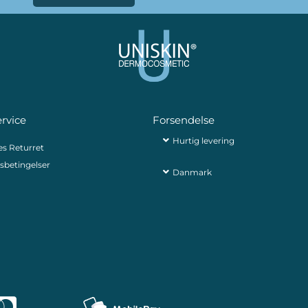
rvice
Forsendelse
Hurtig levering
es Returret
sbetingelser
Danmark