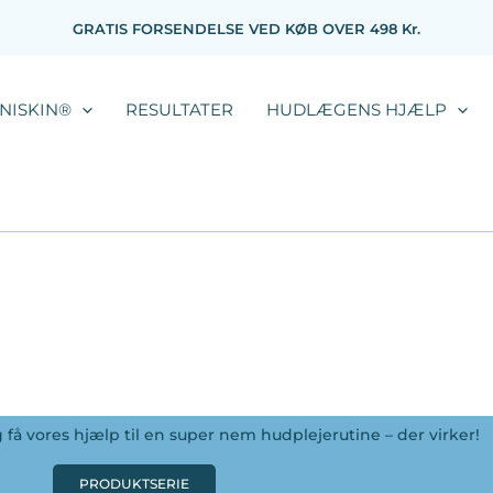
GRATIS FORSENDELSE VED KØB OVER 498 Kr.
NISKIN®
RESULTATER
HUDLÆGENS HJÆLP
få vores hjælp til en super nem hudplejerutine – der virker!
PRODUKTSERIE