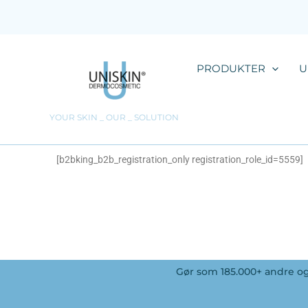
Gå
til
indholdet
PRODUKTER
U
YOUR SKIN _ OUR _ SOLUTION
[b2bking_b2b_registration_only registration_role_id=5559]
Gør som 185.000+ andre og 