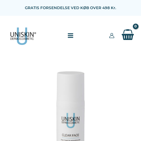
Gå
GRATIS FORSENDELSE VED KØB OVER 498 Kr.
til
indholdet
/
Clear
Face
02
antal