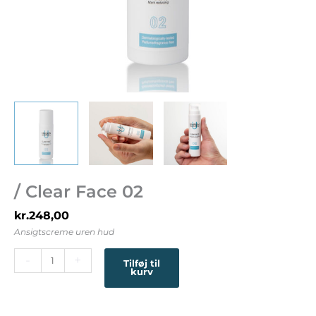
/ Clear Face 02
kr.
248,00
Ansigtscreme uren hud
-
+
Tilføj til
kurv