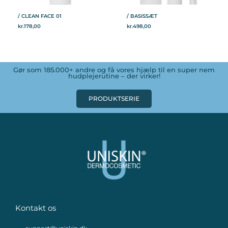
/ CLEAN FACE 01
/ BASISSÆT
kr.
178,00
kr.
498,00
Gør som 185.000+ andre og få vores hjælp til en super nem
hudplejerutine – der virker!
PRODUKTSERIE
Kontakt os